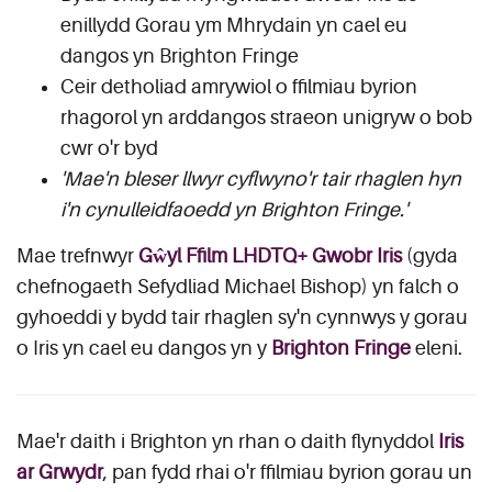
enillydd Gorau ym Mhrydain yn cael eu
dangos yn Brighton Fringe
Ceir detholiad amrywiol o ffilmiau byrion
rhagorol yn arddangos straeon unigryw o bob
cwr o'r byd
'Mae'n bleser llwyr cyflwyno'r tair rhaglen hyn
i'n cynulleidfaoedd yn Brighton Fringe.'
Mae trefnwyr
Gŵyl Ffilm LHDTQ+ Gwobr Iris
(gyda
chefnogaeth Sefydliad Michael Bishop) yn falch o
gyhoeddi y bydd tair rhaglen sy'n cynnwys y gorau
o Iris yn cael eu dangos yn y
Brighton Fringe
eleni.
Mae'r daith i Brighton yn rhan o daith flynyddol
Iris
ar Grwydr
, pan fydd rhai o'r ffilmiau byrion gorau un