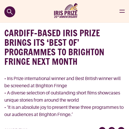
CARDIFF-BASED IRIS PRIZE
BRINGS ITS ‘BEST OF’
PROGRAMMES TO BRIGHTON
FRINGE NEXT MONTH
• Iris Prize international winner and Best British winner will
be screened at Brighton Fringe
• A diverse selection of outstanding short films showcases
unique stories from around the world
• ‘It is an absolute joy to present these three programmes to
our audiences at Brighton Fringe.’