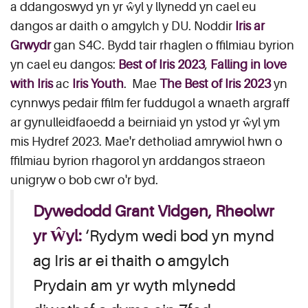
a ddangoswyd yn yr ŵyl y llynedd yn cael eu
dangos ar daith o amgylch y DU. Noddir
Iris ar
Grwydr
gan S4C. Bydd tair rhaglen o ffilmiau byrion
yn cael eu dangos:
Best of Iris 2023
,
Falling in love
with Iris
ac
Iris Youth
. Mae
The Best of Iris 2023
yn
cynnwys pedair ffilm fer fuddugol a wnaeth argraff
ar gynulleidfaoedd a beirniaid yn ystod yr ŵyl ym
mis Hydref 2023. Mae'r detholiad amrywiol hwn o
ffilmiau byrion rhagorol yn arddangos straeon
unigryw o bob cwr o'r byd.
Dywedodd Grant Vidgen, Rheolwr
yr Ŵyl:
‘Rydym wedi bod yn mynd
ag Iris ar ei thaith o amgylch
Prydain am yr wyth mlynedd