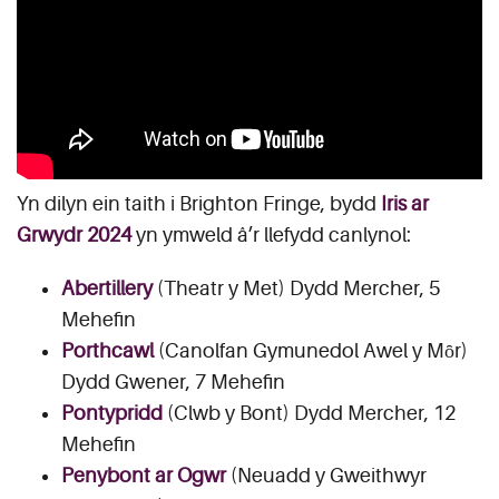
Yn dilyn ein taith i Brighton Fringe, bydd
Iris ar
Grwydr 2024
yn ymweld â’r llefydd canlynol:
Abertillery
(Theatr y Met) Dydd Mercher, 5
Mehefin
Porthcawl
(Canolfan Gymunedol Awel y Mȏr)
Dydd Gwener, 7 Mehefin
Pontypridd
(Clwb y Bont) Dydd Mercher, 12
Mehefin
Penybont ar Ogwr
(Neuadd y Gweithwyr