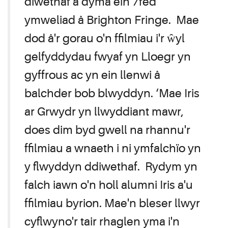
diwethaf a dyma ein 7fed
ymweliad â Brighton Fringe. Mae
dod â'r gorau o'n ffilmiau i'r ŵyl
gelfyddydau fwyaf yn Lloegr yn
gyffrous ac yn ein llenwi â
balchder bob blwyddyn. ‘Mae Iris
ar Grwydr yn llwyddiant mawr,
does dim byd gwell na rhannu'r
ffilmiau a wnaeth i ni ymfalchïo yn
y flwyddyn ddiwethaf. Rydym yn
falch iawn o'n holl alumni Iris a'u
ffilmiau byrion. Mae'n bleser llwyr
cyflwyno'r tair rhaglen yma i'n